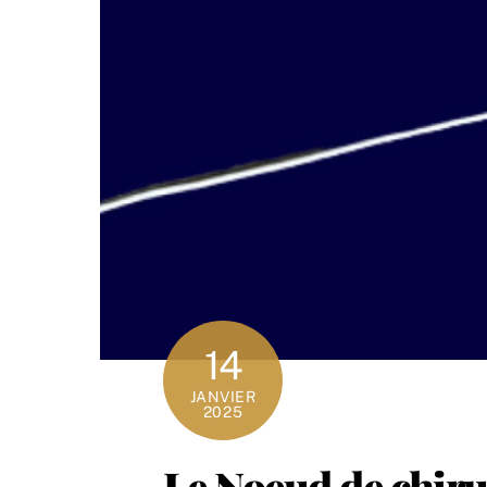
14
JANVIER
2025
Le Noeud de chiru