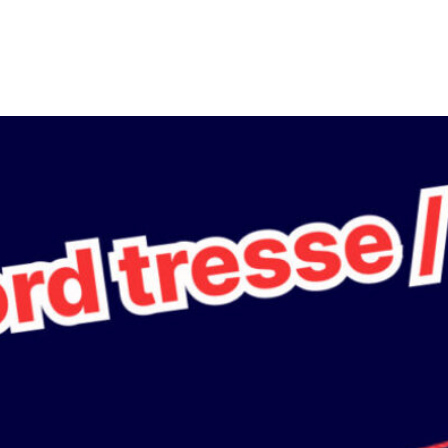
Back
To
Top