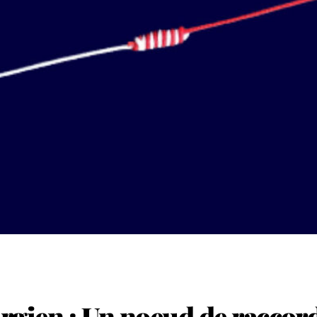
rgien : Un noeud de raccord