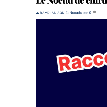
Noeuds
bar
0
🌊 BAMDI AN AOD 🎣