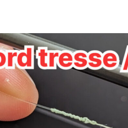
Back
To
Top