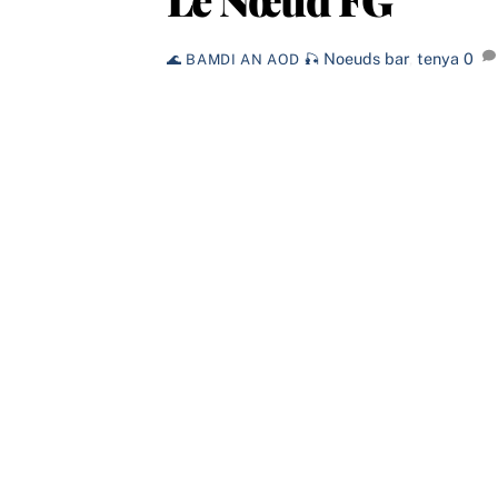
Noeuds
bar
,
tenya
0
🌊 BAMDI AN AOD 🎣