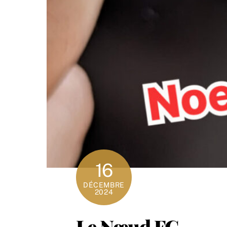
16
DÉCEMBRE
2024
Le Nœud FG