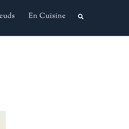
euds
En Cuisine
Search