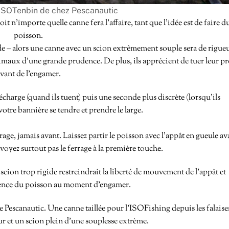
ISOTenbin de chez Pescanautic
 n’importe quelle canne fera l’affaire, tant que l’idée est de faire d
poisson.
orade – alors une canne avec un scion extrêmement souple sera de rigue
maux d’une grande prudence. De plus, ils apprécient de tuer leur pr
vant de l’engamer.
charge (quand ils tuent) puis une seconde plus discrète (lorsqu’ils
otre bannière se tendre et prendre le large.
rage, jamais avant. Laissez partir le poisson avec l’appât en gueule av
envoyez surtout pas le ferrage à la première touche.
cion trop rigide restreindrait la liberté de mouvement de l’appât et
ence du poisson au moment d’engamer.
e Pescanautic. Une canne taillée pour l’ISOFishing depuis les falaise
ur et un scion plein d’une souplesse extrème.