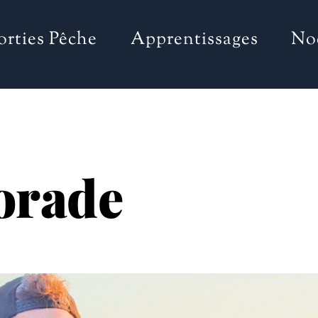
orties Pêche
Apprentissages
No
orade