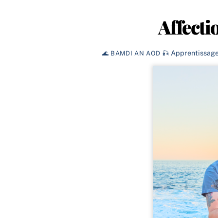
Affecti
Apprentissag
🌊 BAMDI AN AOD 🎣