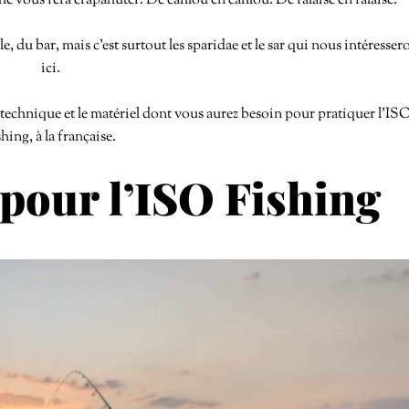
e vous fera crapahuter. De caillou en caillou. De falaise en falaise.
, du bar, mais c’est surtout les sparidae et le sar qui nous intéresser
ici.
e technique et le matériel dont vous aurez besoin pour pratiquer l’IS
hing, à la française.
pour l’ISO Fishing