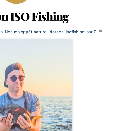
on ISO Fishing
es
,
Noeuds
appât naturel
,
dorade
,
isofishing
,
sar
0